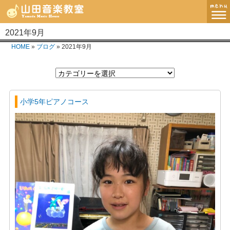
2021年9月
MENU
HOME
»
ブログ
» 2021年9月
ホーム
講師紹介・指導方針
小学5年ピアノコース
レッスンコース
教室案内
ブログ
お問い合わせ