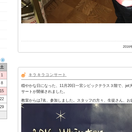
2016
土
キラキラコンサート
1
8
穏やかな日になった、11月20日一宮シビックテラス３階で、je
15
サートが開催されました。
22
教室からは7名、参加しました。スタッフの方々、生徒さん、お
29