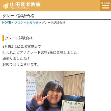
グレード試験合格
MENU
HOME
»
ブログ
»
お知らせ
» グレード試験合格
ホーム
グレード試験合格
講師紹介・指導方針
2月8日に伏見名古屋店で
レッスンコース
行われたピアノグレード試験9級に合格しました。
頑張りましたね！
教室案内
おめでとうございます。
ブログ
お問い合わせ