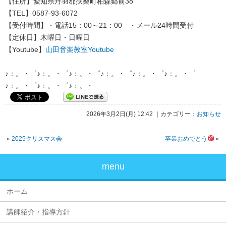
【住所】愛知県丹羽郡扶桑町柏森郷前38
【TEL】0587-93-6072
【受付時間】・電話15：00～21：00 ・メール24時間受付
【定休日】木曜日・日曜日
【Youtube】
山田音楽教室Youtube
♪：。・゜♪：。・゜♪：。・゜♪：。・゜♪：。・゜♪：。・゜
♪：。・゜♪：。・゜♪：。・
2026年3月2日(月) 12:42 ｜カテゴリー：
お知らせ
«
2025クリスマス会
卒業おめでとう
»
menu
ホーム
講師紹介・指導方針