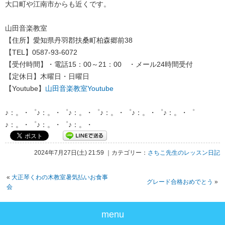
大口町や江南市からも近くです。
山田音楽教室
【住所】愛知県丹羽郡扶桑町柏森郷前38
【TEL】0587-93-6072
【受付時間】・電話15：00～21：00 ・メール24時間受付
【定休日】木曜日・日曜日
【Youtube】
山田音楽教室Youtube
♪：。・゜♪：。・゜♪：。・゜♪：。・゜♪：。・゜♪：。・゜
♪：。・゜♪：。・゜♪：。・
2024年7月27日(土) 21:59 ｜カテゴリー：
さちこ先生のレッスン日記
«
大正琴くわの木教室暑気払いお食事
グレード合格おめでとう
»
会
menu