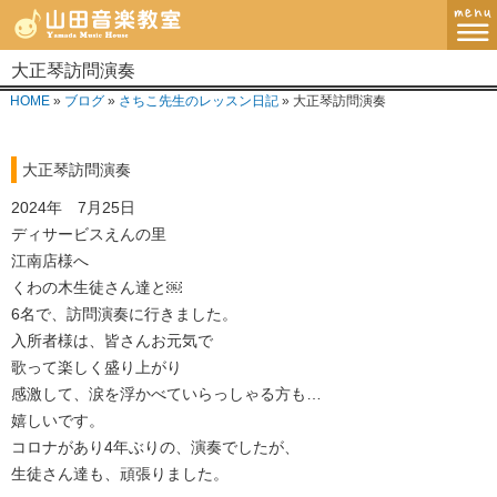
大正琴訪問演奏
MENU
HOME
»
ブログ
»
さちこ先生のレッスン日記
» 大正琴訪問演奏
ホーム
大正琴訪問演奏
講師紹介・指導方針
2024年 7月25日
レッスンコース
ディサービスえんの里
江南店様へ
教室案内
くわの木生徒さん達と￼
6名で、訪問演奏に行きました。
ブログ
入所者様は、皆さんお元気で
歌って楽しく盛り上がり
お問い合わせ
感激して、涙を浮かべていらっしゃる方も…
嬉しいです。
コロナがあり4年ぶりの、演奏でしたが、
生徒さん達も、頑張りました。