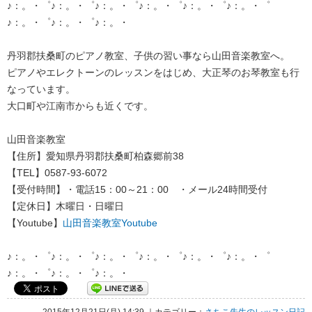
♪：。・゜♪：。・゜♪：。・゜♪：。・゜♪：。・゜♪：。・゜
♪：。・゜♪：。・゜♪：。・
丹羽郡扶桑町のピアノ教室、子供の習い事なら山田音楽教室へ。
ピアノやエレクトーンのレッスンをはじめ、大正琴のお琴教室も行
なっています。
大口町や江南市からも近くです。
山田音楽教室
【住所】愛知県丹羽郡扶桑町柏森郷前38
【TEL】0587-93-6072
【受付時間】・電話15：00～21：00 ・メール24時間受付
【定休日】木曜日・日曜日
【Youtube】
山田音楽教室Youtube
♪：。・゜♪：。・゜♪：。・゜♪：。・゜♪：。・゜♪：。・゜
♪：。・゜♪：。・゜♪：。・
2015年12月21日(月) 14:39 ｜カテゴリー：
さちこ先生のレッスン日記