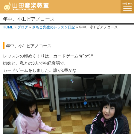
年中、小1.ピアノコース
MENU
HOME
»
ブログ
»
さちこ先生のレッスン日記
» 年中、小1.ピアノコース
ホーム
年中、小1.ピアノコース
講師紹介・指導方針
レッスンの締めくくりは、カードゲーム*\(^o^)/*
レッスンコース
姉妹と、私との3人で神経衰弱で、
カードゲームをしました。誰が1番かな
教室案内
ブログ
お問い合わせ