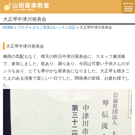
大正琴中津川発表会
MENU
HOME
»
ブログ
»
さちこ先生のレッスン日記
» 大正琴中津川発表会
ホーム
大正琴中津川発表会
講師紹介・指導方針
梅雨の気配もなく、晴天の昨日中津川発表会に、スタッフ兼演奏
レッスンコース
で、参加しました。歌あり、踊りあり、今回は可愛い子供さんのダ
ンスもあり、とても華やかな発表会になりました。大正琴も聴きご
教室案内
たえのある演奏で楽しい一日でした。関係者の皆様、お疲れ様でし
た。
ブログ
お問い合わせ