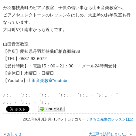
丹羽郡扶桑町のピアノ教室、子供の習い事なら山田音楽教室へ。
ピアノやエレクトーンのレッスンをはじめ、大正琴のお琴教室も行
なっています。
大口町や江南市からも近くです。
山田音楽教室
【住所】愛知県丹羽郡扶桑町柏森郷前38
【TEL】0587-93-6072
【受付時間】・電話15：00～21：00 ・メール24時間受付
【定休日】木曜日・日曜日
【Youtube】
山田音楽教室Youtube
♪：。・゜♪：。・゜♪：。・゜♪：。・゜♪：。・゜♪：。・゜
♪：。・゜♪：。・゜♪：。・
2015年6月8日(月) 15:45 ｜カテゴリー：
さちこ先生のレッスン日記
«
お知らせ
大正琴で訪問しました。
»