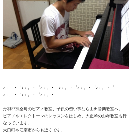
♪：。・゜♪：。・゜♪：。・゜♪：。・゜♪：。・゜♪：。・゜
♪：。・゜♪：。・゜♪：。・
丹羽郡扶桑町のピアノ教室、子供の習い事なら山田音楽教室へ。
ピアノやエレクトーンのレッスンをはじめ、大正琴のお琴教室も行
なっています。
大口町や江南市からも近くです。