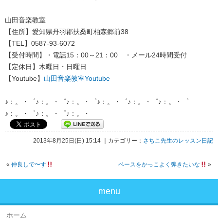
山田音楽教室
【住所】愛知県丹羽郡扶桑町柏森郷前38
【TEL】0587-93-6072
【受付時間】・電話15：00～21：00 ・メール24時間受付
【定休日】木曜日・日曜日
【Youtube】
山田音楽教室Youtube
♪：。・゜♪：。・゜♪：。・゜♪：。・゜♪：。・゜♪：。・゜
♪：。・゜♪：。・゜♪：。・
2013年8月25日(日) 15:14 ｜カテゴリー：
さちこ先生のレッスン日記
«
仲良しで〜す
ベースをかっこよく弾きたいな
»
menu
ホーム