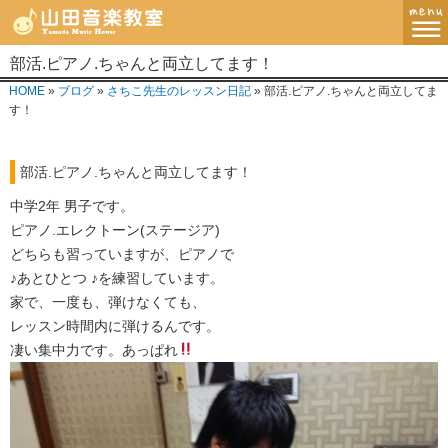
部活.ピアノ.ちゃんと両立してます！
MENU
HOME
»
ブログ
»
さちこ先生のレッスン日記
» 部活.ピアノ.ちゃんと両立してま
ホーム
す！
講師紹介・指導方針
部活.ピアノ.ちゃんと両立してます！
レッスンコース
中学2年 男子です。
ピアノ.エレクトーン(ステージア)
教室案内
どちらも習っていますが、ピアノで
♪あとひとつ ♪を練習しています。
ブログ
家で、一度も、弾けなくても、
レッスン時間内に弾けるんです。
お問い合わせ
凄い集中力です。あっぱれ