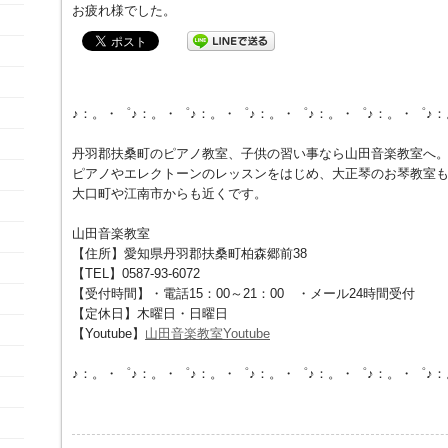
お疲れ様でした。
♪：。・゜♪：。・゜♪：。・゜♪：。・゜♪：。・゜♪：。・゜♪
丹羽郡扶桑町のピアノ教室、子供の習い事なら山田音楽教室へ
ピアノやエレクトーンのレッスンをはじめ、大正琴のお琴教室
大口町や江南市からも近くです。
山田音楽教室
【住所】愛知県丹羽郡扶桑町柏森郷前38
【TEL】0587-93-6072
【受付時間】・電話15：00～21：00 ・メール24時間受付
【定休日】木曜日・日曜日
【Youtube】
山田音楽教室Youtube
♪：。・゜♪：。・゜♪：。・゜♪：。・゜♪：。・゜♪：。・゜♪