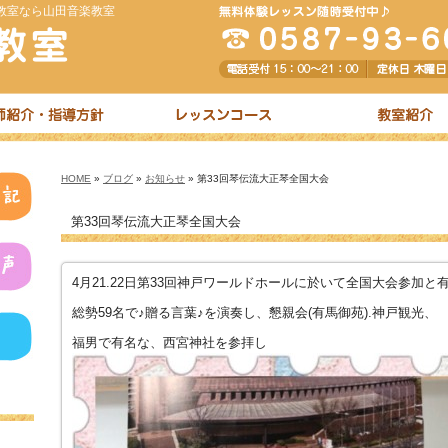
教室なら山田音楽教室
HOME
»
ブログ
»
お知らせ
» 第33回琴伝流大正琴全国大会
第33回琴伝流大正琴全国大会
4月21.22日第33回神戸ワールドホールに於いて全国大会参加
総勢59名で♪贈る言葉♪を演奏し、懇親会(有馬御苑).神戸観光、
福男で有名な、西宮神社を参拝し