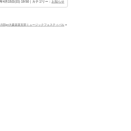
8年4月15日(日) 19:50｜カテゴリー：
お知らせ
15回jet大森楽器支部ミュージックフェスティバル
»