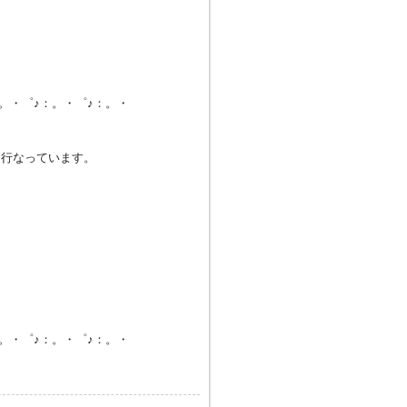
：。・゜♪：。・゜♪：。・
。
も行なっています。
：。・゜♪：。・゜♪：。・