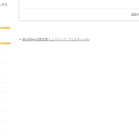
に戻る
201
«
第14回jet大森支部ミュージック フェスティバル