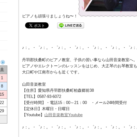
ピアノも頑張りましょうね〜！
♪：。・゜♪：。・゜♪：。・゜♪：。・゜♪：。・゜♪：。・゜♪
丹羽郡扶桑町のピアノ教室、子供の習い事なら山田音楽教室へ
ピアノやエレクトーンのレッスンをはじめ、大正琴のお琴教室
土
大口町や江南市からも近くです。
1
山田音楽教室
8
【住所】愛知県丹羽郡扶桑町柏森郷前38
15
【TEL】0587-93-6072
22
【受付時間】・電話15：00～21：00 ・メール24時間受付
【定休日】木曜日・日曜日
29
【Youtube】
山田音楽教室Youtube
♪：。・゜♪：。・゜♪：。・゜♪：。・゜♪：。・゜♪：。・゜♪