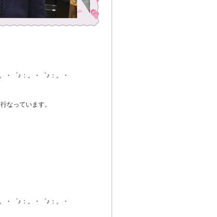
：。・゜♪：。・゜♪：。・
。
も行なっています。
：。・゜♪：。・゜♪：。・